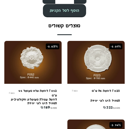
הוסף לסל הקניות
מוצרים קשורים
-5.03%
-5.01%
F023 רוזטה 76 ס"מ
F052 רוזטה פרח מעוטר 44
F023
F052
ס"מ
רוזטה עגולה מעוטרת ודקורטיבית
המחיר הינו לפי יחידה
המחיר הינו לפי יחידה
₪
189
₪
322
₪
199
₪
339
קונקורד — יועץ חיפויים
-5.14%