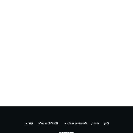
קונקורד — יועץ חיפויים
מקוון עכשיו
בית
אודות
החיפויים שלנו
המדריכים שלנו
עוד