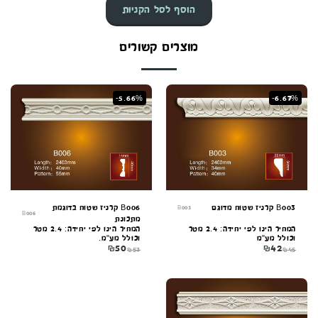
הוסף לסל הקניות
מוצרים קשורים
-5.66%
-6.67%
B003 קרניז שטוח מדוגם
B006 קרניז שטוח בדוגמת
B003
B006
מתכונת
המחיר הינו לפי יחידה: 2.4 מטר
המחיר הינו לפי יחידה: 2.4 מטר
וכולל מע"מ
וכולל מע"מ.
₪
50
₪
42
₪
53
₪
45
קונקורד — יועץ חיפויים
מקוון עכשיו