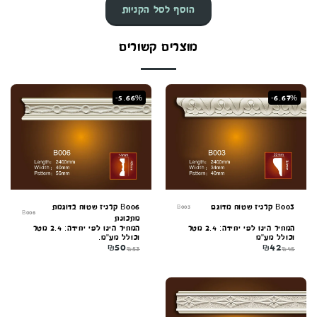
הוסף לסל הקניות
מוצרים קשורים
-5.66%
-6.67%
B003 קרניז שטוח מדוגם
B006 קרניז שטוח בדוגמת
B003
B006
מתכונת
המחיר הינו לפי יחידה: 2.4 מטר
המחיר הינו לפי יחידה: 2.4 מטר
וכולל מע"מ
וכולל מע"מ.
₪
50
₪
42
₪
53
₪
45
קונקורד — יועץ חיפויים
מקוון עכשיו