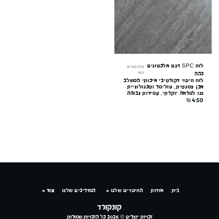
קונקורד — יועץ חיפויים
מקוון עכשיו
לוח SPC דגם אלכסונים
אלכסונים
כהה
כהה
לוח חיפוי דקורטיבי איכותי המשלב
אבן צמנטית, פולימר וטכנולוגיית
ננו למראה יוקרתי, עמידות גבוהה
₪
450
וקלות התקנה. מתאים לקירות
פנים וחוץ.
בית
אודות
החיפויים שלנו
המדריכים שלנו
עוד
קונקורד
זכויות יוצרים © 2026 כל הזכויות שמורות