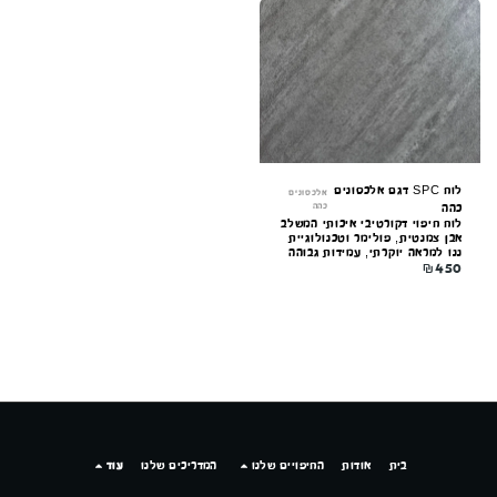
קונקורד — יועץ חיפויים
מקוון עכשיו
לוח SPC דגם אלכסונים
אלכסונים
כהה
כהה
לוח חיפוי דקורטיבי איכותי המשלב
אבן צמנטית, פולימר וטכנולוגיית
ננו למראה יוקרתי, עמידות גבוהה
₪
450
וקלות התקנה. מתאים לקירות
פנים וחוץ.
בית
אודות
החיפויים שלנו
המדריכים שלנו
עוד