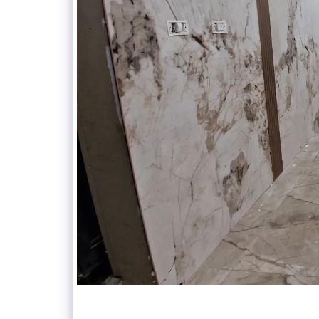
קונקורד — יועץ חיפויים
מקוון עכשיו