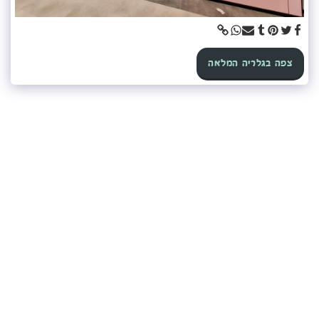
צפה בגלריה המלאה
קונקורד — יועץ חיפויים
מקוון עכשיו