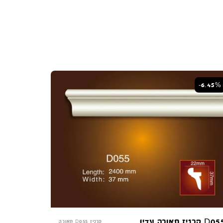
קונקורד — יועץ חיפויים
-6.45%
מקוון עכשיו
D קרניז תאורה עדין
קרניז D055 תאורה