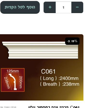
הוסף לסל הקניות
-5.19%
C061 קרניז ענק כמסתור וילון
קרניז C061 ענק