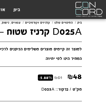
בית
אוד
בית
החיפויים שלנו
קרניזים דקורטיביים
עמודים, נישות, 
D025A קרניז שטוח – עמוד מיוחד
המחיר הינו לפי יחידה
₪
48
₪
51
-5.88%
מק"ט / ברקוד::
D025A