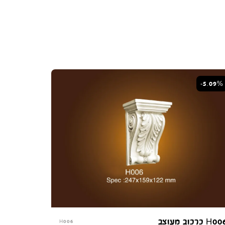
-5.09%
קונקורד — יועץ חיפויים
מקוון עכשיו
H0 כרכוב מעוצב
H006