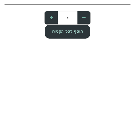
קונקורד — יועץ חיפויים
הוסף לסל הקניות
מקוון עכשיו