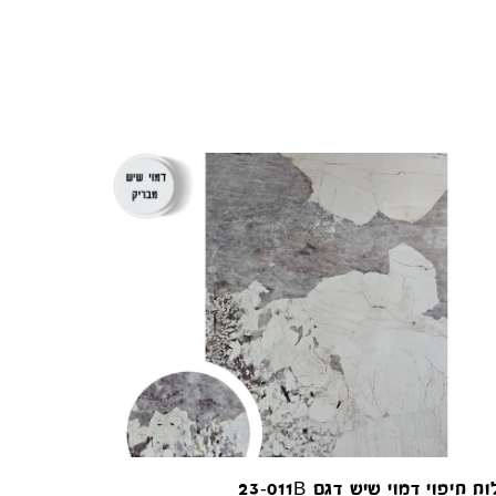
קונקורד — יועץ חיפויים
מקוון עכשיו
וח חיפוי דמוי שיש דגם 23-011B